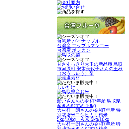
台湾産 パイナップル
台湾産 アップルマンゴー
台湾産 ポンカン
甘さすっきり大玉の新品種 鳥取
市河原町 安木美代子さんの王秋
（おうしゅう）梨
しいたけ
船戸さんちの令和7年産 鳥取県
産きぬむすめ 10kg
大村祥一朗さんの令和7年産 特
別栽培米コシヒカリ精米
5kg/10kg 玄米 5kg/10kg
大村祥一朗さんの令和7年産 特
別栽培米きぬむすめ精米