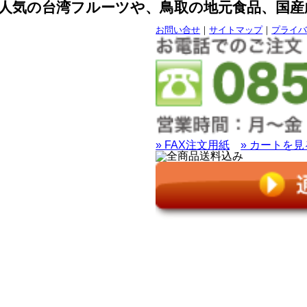
人気の台湾フルーツや、鳥取の地元食品、国産
お問い合せ
｜
サイトマップ
｜
プライ
» FAX注文用紙
» カートを見